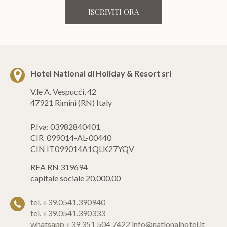
ISCRIVITI ORA
Hotel National di Holiday & Resort srl
V.le A. Vespucci, 42
47921 Rimini (RN) Italy
P.Iva: 03982840401
CIR 099014-AL-00440
CIN IT099014A1QLK27YQV
REA RN 319694
capitale sociale 20.000,00
tel. +39.0541.390940
tel. +39.0541.390333
whatsapp +39 351 504 7422
info@nationalhotel.it