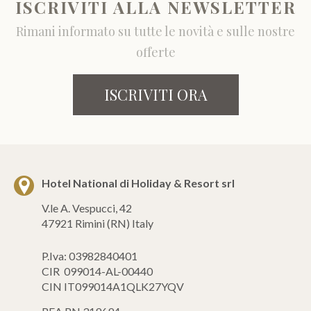
ISCRIVITI ALLA NEWSLETTER
Rimani informato su tutte le novità e sulle nostre
offerte
ISCRIVITI ORA
Hotel National di Holiday & Resort srl
V.le A. Vespucci, 42
47921 Rimini (RN) Italy
P.Iva: 03982840401
CIR 099014-AL-00440
CIN IT099014A1QLK27YQV