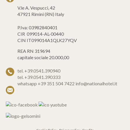
V.le A. Vespucci, 42
47921 Rimini (RN) Italy
P.Iva: 03982840401
CIR 099014-AL-00440
CIN IT099014A1QLK27YQV
REA RN 319694
capitale sociale 20.000,00
tel. +39.0541.390940
tel. +39.0541.390333
whatsapp +39 351 504 7422
info@nationalhotel.it