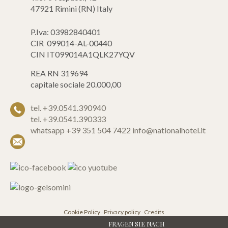
47921 Rimini (RN) Italy
P.Iva: 03982840401
CIR 099014-AL-00440
CIN IT099014A1QLK27YQV
REA RN 319694
capitale sociale 20.000,00
tel. +39.0541.390940
tel. +39.0541.390333
whatsapp +39 351 504 7422
info@nationalhotel.it
Cookie Policy
Privacy policy
Credits
-
-
FRAGEN SIE NACH