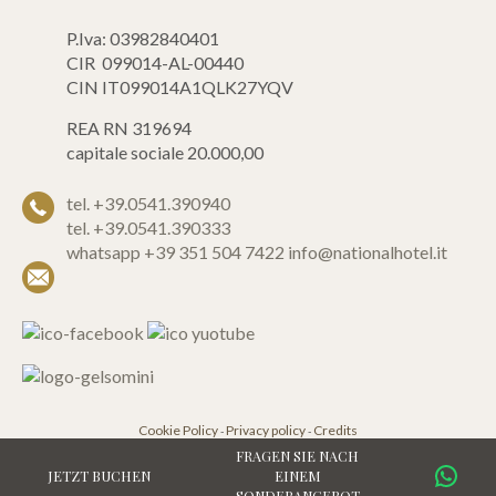
P.Iva: 03982840401
CIR 099014-AL-00440
CIN IT099014A1QLK27YQV
REA RN 319694
capitale sociale 20.000,00
tel. +39.0541.390940
tel. +39.0541.390333
whatsapp +39 351 504 7422
info@nationalhotel.it
Cookie Policy
Privacy policy
Credits
-
-
FRAGEN SIE NACH
JETZT BUCHEN
EINEM
SONDERANGEBOT