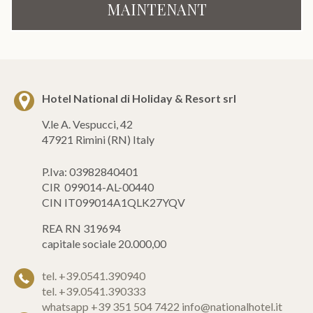
MAINTENANT
Hotel National di Holiday & Resort srl
V.le A. Vespucci, 42
47921 Rimini (RN) Italy
P.Iva: 03982840401
CIR 099014-AL-00440
CIN IT099014A1QLK27YQV
REA RN 319694
capitale sociale 20.000,00
tel. +39.0541.390940
tel. +39.0541.390333
whatsapp +39 351 504 7422
info@nationalhotel.it