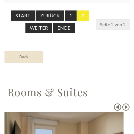
START
ZURÜCK
1
2
Seite 2 von 2
WEITER
ENDE
Back
Rooms & Suites