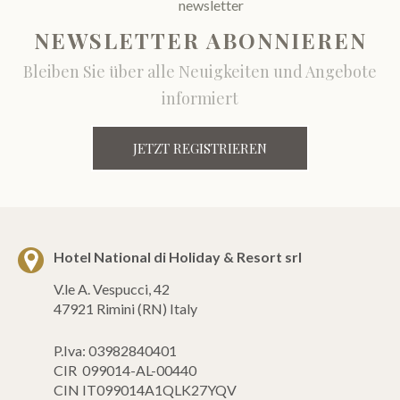
NEWSLETTER ABONNIEREN
Bleiben Sie über alle Neuigkeiten und Angebote
informiert
JETZT REGISTRIEREN
Hotel National di Holiday & Resort srl
V.le A. Vespucci, 42
47921 Rimini (RN) Italy
P.Iva: 03982840401
CIR 099014-AL-00440
CIN IT099014A1QLK27YQV